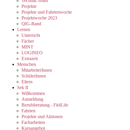
Technik-Team
Projekte
Projekte und Fahrtenwoche
Projektwoche 2023
QIG-Band
Lernen
Unterricht
Fächer
MINT
LOGINEO
Extrazeit
Menschen
MitarbeiterInnen
SchülerInnen
Eltern
Sek II
Willkommen
Anmeldung
Berufsberatung - Fit4Life
Fahrten
Projekte und Aktionen
Facharbeiten
Kursangebot