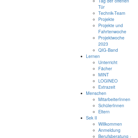
Tag der offenen
Tür
Technik-Team
Projekte
Projekte und
Fahrtenwoche
Projektwoche
2023
QIG-Band
Lernen
Unterricht
Fächer
MINT
LOGINEO
Extrazeit
Menschen
MitarbeiterInnen
SchülerInnen
Eltern
Sek II
Willkommen
Anmeldung
Berufsberatung -